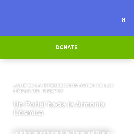
DONATE
¿QUÉ ES LA INTERSECCIÓN ÁUREA DE LAS
LÍNEAS DEL TIEMPO?
Un Portal hacia la Armonía
Cósmica
La Intersección Áurea de las Líneas del Tiempo,