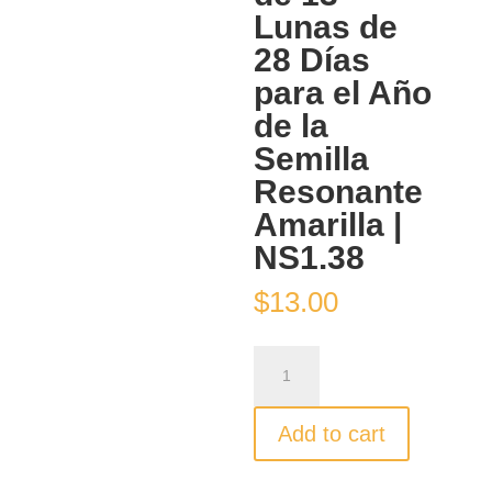
Lunas de
28 Días
para el Año
de la
Semilla
Resonante
Amarilla |
NS1.38
$
13.00
Sincronómetro
Armónico
de
Add to cart
13
Lunas
de