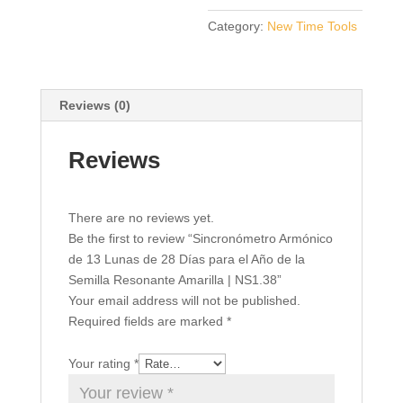
28
Category:
New Time Tools
Días
para
el
Año
Reviews (0)
de
la
Reviews
Semilla
Resonante
Amarilla
There are no reviews yet.
|
Be the first to review “Sincronómetro Armónico
NS1.38
de 13 Lunas de 28 Días para el Año de la
quantity
Semilla Resonante Amarilla | NS1.38”
Your email address will not be published.
Required fields are marked
*
Your rating
*